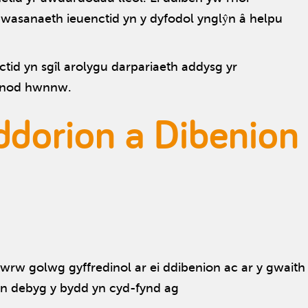
wasanaeth ieuenctid yn y dyfodol ynglŷn â helpu
tid yn sgîl arolygu darpariaeth addysg yr
yfnod hwnnw.
dorion a Dibenion
wrw golwg gyffredinol ar ei ddibenion ac ar y gwaith
n debyg y bydd yn cyd-fynd ag