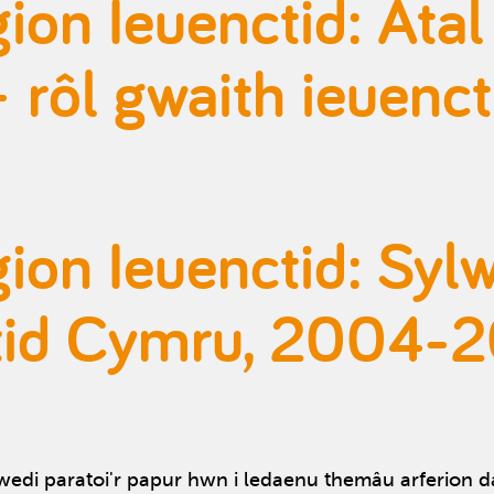
on Ieuenctid: Atal
 rôl gwaith ieuenct
ion Ieuenctid: Syl
tid Cymru, 2004-
di paratoi'r papur hwn i ledaenu themâu arferion d