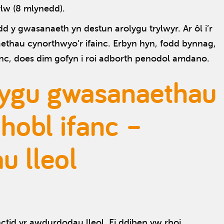
lw (8 mlynedd).
y gwasanaeth yn destun arolygu trylwyr. Ar ôl i’r
thau cynorthwyo’r ifainc. Erbyn hyn, fodd bynnag,
anc, does dim gofyn i roi adborth penodol amdano.
lygu gwasanaethau
phobl ifanc –
u lleol
tid yr awdurdodau lleol. Ei ddiben yw rhoi