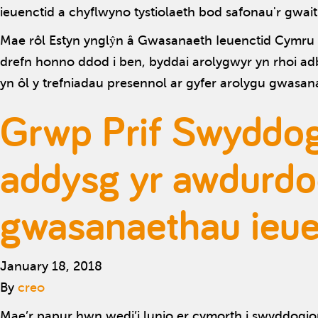
ieuenctid a chyflwyno tystiolaeth bod safonau'r gwa
Mae rôl Estyn ynglŷn â Gwasanaeth Ieuenctid Cymru w
drefn honno ddod i ben, byddai arolygwyr yn rhoi a
yn ôl y trefniadau presennol ar gyfer arolygu gwasan
Grwp Prif Swyddog
addysg yr awdurdod
gwasanaethau ieue
January 18, 2018
By
creo
Mae’r papur hwn wedi’i lunio er cymorth i swyddogio