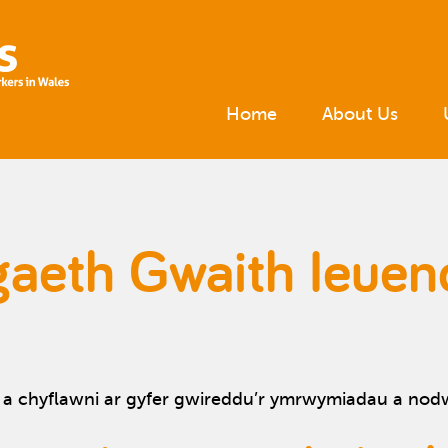
Home
About Us
gaeth Gwaith Ieue
u a chyflawni ar gyfer gwireddu’r ymrwymiadau a nod