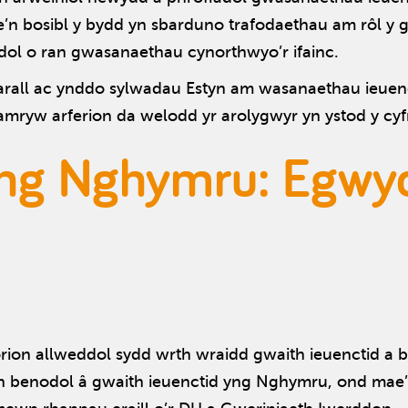
n bosibl y bydd yn sbarduno trafodaethau am rôl y g
dol o ran gwasanaethau cynorthwyo’r ifainc.
 arall ac ynddo sylwadau Estyn am wasanaethau ieuenc
mryw arferion da welodd yr arolygwyr yn ystod y c
yng Nghymru: Egwyd
ion allweddol sydd wrth wraidd gwaith ieuenctid a b
 benodol â gwaith ieuenctid yng Nghymru, ond mae’