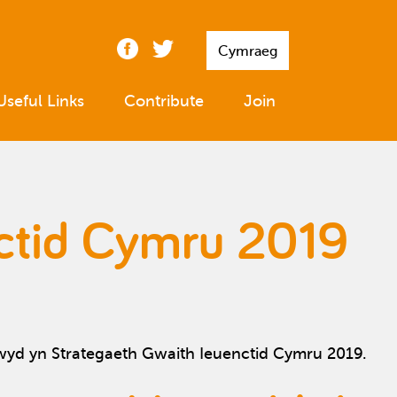
Cymraeg
Useful Links
Contribute
Join
nctid Cymru 2019
wyd yn Strategaeth Gwaith Ieuenctid Cymru 2019.