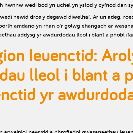
ith hwnnw wedi bod yn uchel yn ystod y cyfnod dan sy
edi newid dros y degawd diwethaf. Ar un adeg, roedd 
dborth amdano yn rhan o’r golwg ehangach ar wasanae
aethau addysg yr awdurdodau lleol i blant a phobl if
ion Ieuenctid: Aro
au lleol i blant a 
nctid yr awdurdoda
n arweiniol newydd a phrofiadol gwasanaethau ieuenc