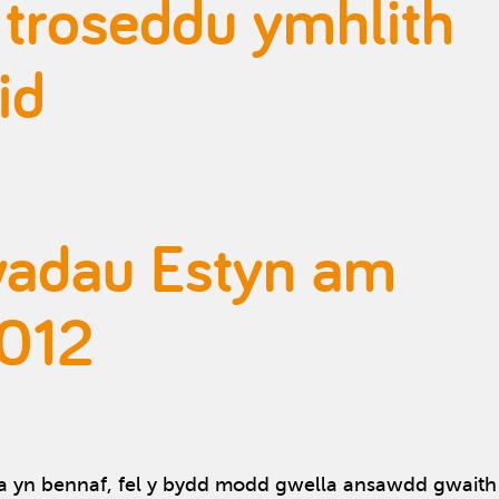
 troseddu ymhlith
id
wadau Estyn am
2012
a yn bennaf, fel y bydd modd gwella ansawdd gwaith