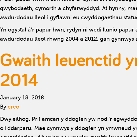
gwybodaeth, cymorth a chyfarwyddyd. At hynny, mae’
awdurdodau lleol i gyflawni eu swyddogaethau statu
Yn ogystal â’r papur hwn, rydyn ni wedi llunio papur
awdurdodau lleol rhwng 2004 a 2012, gan gynnwys a
Gwaith Ieuenctid 
2014
January 18, 2018
By
creo
Dwyieithog. Prif amcan y ddogfen yw nodi’r egwyddor
o’i ddarparu. Mae cynnwys y ddogfen yn ymwneud yn